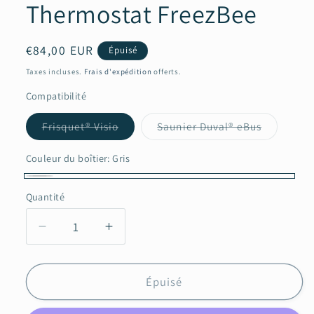
Thermostat FreezBee
Prix
€84,00 EUR
Épuisé
habituel
Taxes incluses.
Frais d'expédition
offerts.
Compatibilité
Variante
Variante
Frisquet® Visio
Saunier Duval® eBus
épuisée
épuisée
ou
ou
indisponible
indisponi
Couleur du boîtier:
Gris
Gris
Variante
Quantité
Quantité
épuisée
ou
Réduire
Augmenter
indisponible
la
la
quantité
quantité
de
de
Épuisé
Thermostat
Thermostat
FreezBee
FreezBee