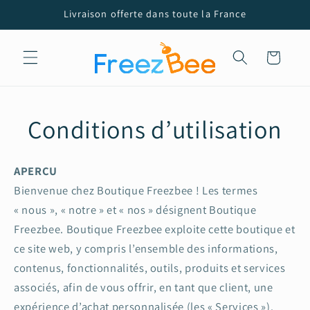
et
Livraison offerte dans toute la France
passer
au
contenu
Panier
Conditions d’utilisation
APERÇU
Bienvenue chez Boutique Freezbee ! Les termes
« nous », « notre » et « nos » désignent Boutique
Freezbee. Boutique Freezbee exploite cette boutique et
ce site web, y compris l’ensemble des informations,
contenus, fonctionnalités, outils, produits et services
associés, afin de vous offrir, en tant que client, une
expérience d’achat personnalisée (les « Services »).